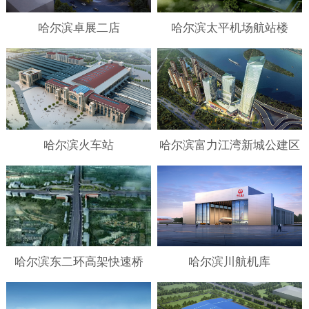
哈尔滨卓展二店
哈尔滨太平机场航站楼
哈尔滨火车站
哈尔滨富力江湾新城公建区
哈尔滨东二环高架快速桥
哈尔滨川航机库